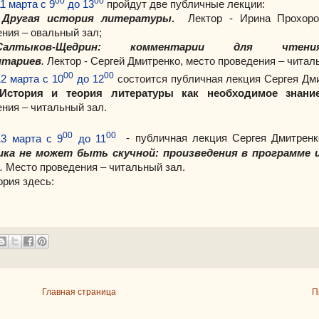
00
00
11 марта с 9
до 13
пройдут две публичные лекции:
Другая история литературы
.
Лектор - Ирина Прохоро
ния – овальный зал;
Салтыков-Щедрин: комментарии для чтен
нтариев
.
Лектор - Сергей Дмитренко, место проведения – читал
00
00
12 марта с 10
до 12
состоится публичная лекция Сергея Дм
История и теория литературы как необходимое знани
ния – читальный зал.
00
00
13 марта с 9
до 11
- публичная лекция
Сергея Дмитренк
ика не может быть скучной: произведения в программе 
.
Место проведения – читальный зал.
рия здесь:
Главная страница
П