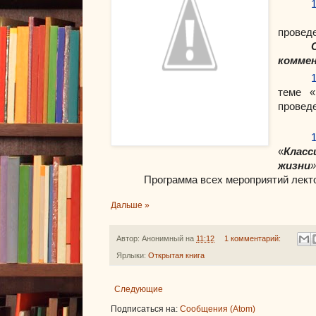
проведе
комме
теме «
проведе
«
Класс
жизни
»
Программа всех мероприятий лекто
Дальше »
Автор:
Анонимный
на
11:12
1 комментарий:
Ярлыки:
Открытая книга
Следующие
Подписаться на:
Сообщения (Atom)