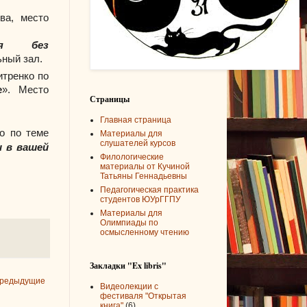
ва, место
ия без
ьный зал.
итренко по
е
». Место
Страницы
Главная страница
о по теме
Материалы для
слушателей курсов
и в вашей
Филологические
материалы от Кучиной
Татьяны Геннадьевны
Педагогическая практика
студентов ЮУрГГПУ
Материалы для
Олимпиады по
осмысленному чтению
Закладки "Ex libris"
редыдущие
Видеолекции с
фестиваля "Открытая
книга"
(6)