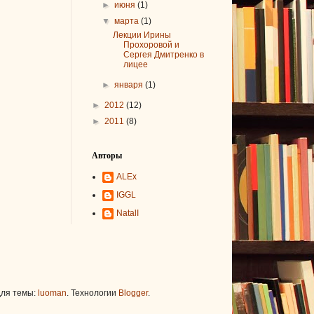
►
июня
(1)
▼
марта
(1)
Лекции Ирины
Прохоровой и
Сергея Дмитренко в
лицее
►
января
(1)
►
2012
(12)
►
2011
(8)
Авторы
ALEx
IGGL
NatalI
для темы:
luoman
. Технологии
Blogger
.