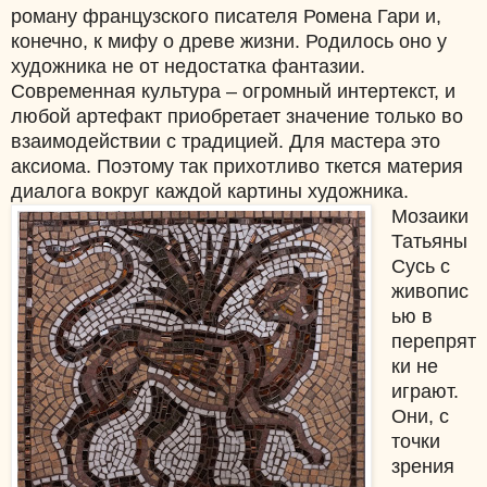
роману французского писателя Ромена Гари и,
конечно, к мифу о древе жизни. Родилось оно у
художника не от недостатка фантазии.
Современная культура – огромный интертекст, и
любой артефакт приобретает значение только во
взаимодействии с традицией. Для мастера это
аксиома. Поэтому так прихотливо ткется материя
диалога вокруг каждой картины художника.
Мозаики
Татьяны
Сусь с
живопис
ью в
перепрят
ки не
играют.
Они, с
точки
зрения