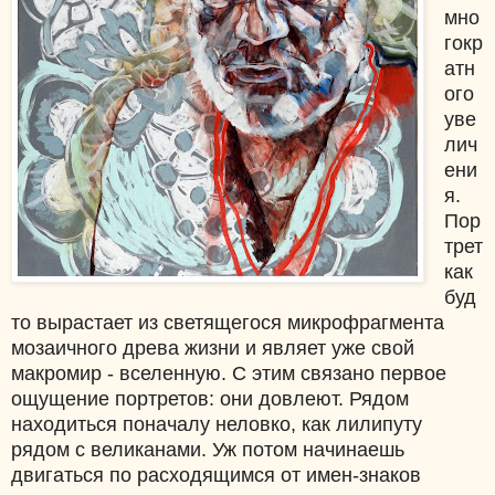
мно
гокр
атн
ого
уве
лич
ени
я.
Пор
трет
как
буд
то вырастает из светящегося микрофрагмента
мозаичного древа жизни и являет уже свой
макромир - вселенную. С этим связано первое
ощущение портретов: они довлеют.
Рядом
находиться поначалу неловко, как лилипуту
рядом с великанами. Уж потом начинаешь
двигаться по расходящимся от имен-знаков