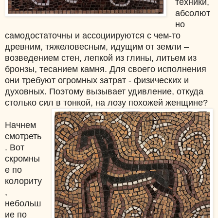
техники,
абсолют
но
самодостаточны и ассоциируются с чем-то
древним, тяжеловесным, идущим от земли –
возведением стен, лепкой из глины, литьем из
бронзы, тесанием камня. Для своего исполнения
они требуют огромных затрат - физических и
духовных. Поэтому вызывает удивление, откуда
столько сил в тонкой, на лозу похожей женщине?
Начнем
смотреть
. Вот
скромны
е по
колориту
,
небольш
ие по