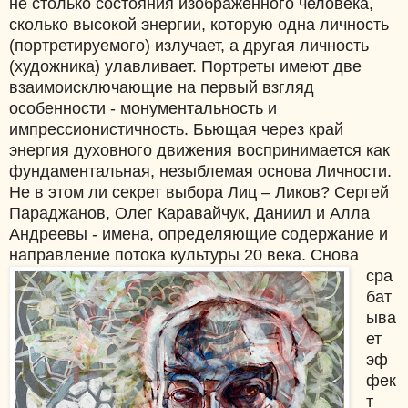
не столько состояния изображенного человека,
сколько высокой энергии, которую одна личность
(портретируемого) излучает, а другая личность
(художника) улавливает. Портреты имеют две
взаимоисключающие на первый взгляд
особенности - монументальность и
импрессионистичность. Бьющая через край
энергия духовного движения воспринимается как
фундаментальная, незыблемая основа Личности.
Не в этом ли секрет выбора Лиц – Ликов? Сергей
Параджанов, Олег Каравайчук, Даниил и Алла
Андреевы - имена, определяющие содержание и
направление потока культуры 20 века.
Снова
сра
бат
ыва
ет
эф
фек
т