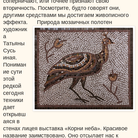
соперничают, или точнее признают свою
вторичность. Посмотрите, будто говорят они,
другими средствами мы достигаем живописного
эффекта.
Природа мозаичных полотен
художник
а
Татьяны
Сусь
иная.
Пониман
ие сути
этой
редкой
сегодня
техники
дает
открывш
аяся в
стенах лицея выставка «Корни неба». Красивое
название заимствовано. Оно отсылает нас к