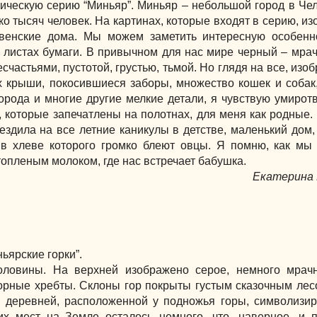
ическую серию “Миньяр”. Миньяр – небольшой город в Че
ко тысяч человек. На картинах, которые входят в серию, и
венские дома. Мы можем заметить интересную особенно
 листах бумаги. В привычном для нас мире черный – мрач
счастьями, пустотой, грустью, тьмой. Но глядя на все, из
х крыши, покосившиеся заборы, множество кошек и собак
орода и многие другие мелкие детали, я чувствую умирот
и, которые запечатлены на полотнах, для меня как родные.
ездила на все летние каникулы в детстве, маленький дом,
, в хлеве которого громко блеют овцы. Я помню, как мы
 топленым молоком, где нас встречает бабушка.
Екатерина 
ьярские горки”.
оловины. На верхней изображено серое, немного мрачн
рные хребты. Склоны гор покрыты густым сказочным лес
 деревней, расположенной у подножья горы, символизир
их мест на Земле осталось немного, что, наверное, и 