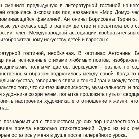
н сменила предыдущую в литературной гостиной нашег
лей открылась экспозиция под названием «Мир Дому» че
апоминающейся фамилией, Антонины Борисовны Тэрнитэ.
исью увлеклась ещё в раннем детстве и посвятила всю с
оссии, член Международной ассоциации изобразительных
изобразительному искусству детей и взрослых.
ратурной гостиной, необычная. В картинах Антонины 
артины, исписанные стихами любимых поэтов, изображен
исадниками, полными цветов, церквушек – разные по с
аинственным образом подружилось между собой. Когда-то 
ды искусства, говорили о связи и тонкой грани между театр
льство того, что синтез живописности, музыкальности и по
художника со зрителем, попытка проложить путь от сердца 
онять настроения художника, его отношение к жизни, что
нас.
 познакомиться с творчеством до сих пор неизвестного 
вием прочла несколько стихотворений. Одно из них оч
орые остались у меня в душе после галерейного урока.