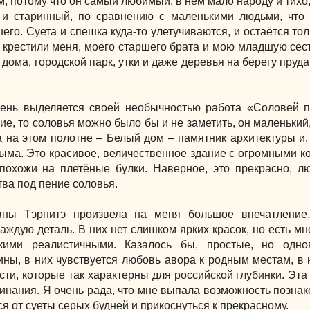
ам, потому что он самый любимый, в нём мало народу и тихо
 и старинный, по сравнению с маленькими людьми, что
его. Суета и спешка куда-то улетучиваются, и остаётся то
 крестили меня, моего старшего брата и мою младшую сест
дома, городской парк, утки и даже деревья на берегу пруда
ень выделяется своей необычностью работа «Соловей п
ие, то соловья можно было бы и не заметить, он маленький
ра на этом полотне – Белый дом – памятник архитектуры и,
ма. Это красивое, величественное здание с огромными к
похожи на плетёные булки. Наверное, это прекрасно, л
ва под пение соловья.
овны Тэрнитэ
произвела
на меня большое впечатление.
аждую деталь. В них нет слишком ярких красок, но есть мно
кими реалистичными. Казалось бы, простые, но одно
ны, в них чувствуется любовь авора к родным местам, в 
сти, которые так характерны для российской глубинки. Эта
нания. Я очень рада, что мне выпала возможность познак
я от суеты серых будней и прикоснуться к прекрасному.