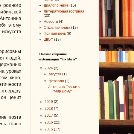
о родного
Диалог о книге
(15)
лябинской
Литературная гостиная
(23)
 Антонина
Новости
(4)
ебя этому
Открытая книга
(13)
 искусств
Прямая речь
(6)
ШЮФ
(18)
Борисовны
Полное собрание
ия людей,
публикаций "Ex libris"
одержанию
▼
2024
(2)
на уроках
►
августа
(1)
ом, кино,
▼
февраля
(1)
этичности
Антонина Тэрнитэ
к сердцу,
"Мир Дому"
 он ценит
►
2019
(2)
►
2018
(7)
►
2017
(5)
мне поэта
►
2016
(22)
ень точно
►
2015
(17)