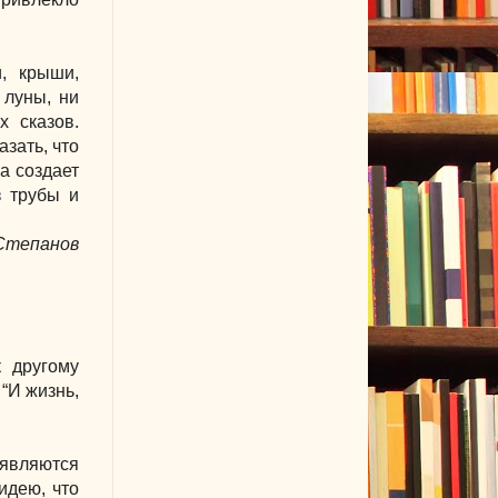
, крыши,
 луны, ни
х сказов.
зать, что
а создает
з трубы и
Степанов
к другому
“И жизнь,
 являются
идею, что