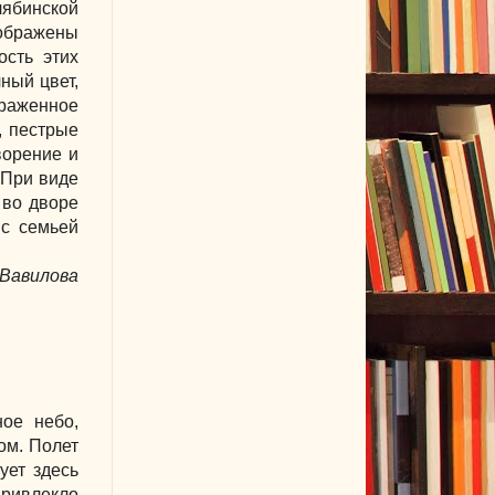
лябинской
зображены
сть этих
ный цвет,
ображенное
, пестрые
ворение и
 При виде
 во дворе
 с семьей
Вавилова
ое небо,
ом. Полет
ует здесь
привлекло