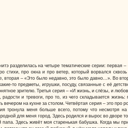
итэ разделилась на четыре тематические серии: первая –
о стихи, про окна и про ветер, который ворвался сквозь
ле, вторая – «Это было недавно, это было давно…». Во вто
акие-то предметы, игрушки, посуду, связанные с её детств
нятное зрителю. Третья серия – «И жизнь, и слёзы, и любо
 радости и тревоги, про то, из чего складывается жизнь: 
ть вечером на кухне за столом. Четвёртая серия – это про 
рия тронула меня больше всего, потому что несмотря на 
родной для меня город. Здесь родился и вырос во дворе то
й папа. Здесь живёт моя старенькая бабушка. Когда мы пр