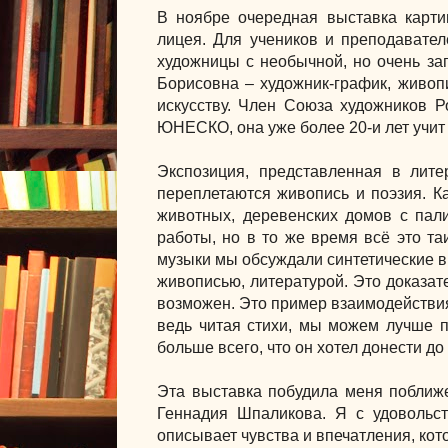
В ноябре очередная выставка карти
лицея. Для учеников и преподавате
художницы с необычной, но очень з
Борисовна – художник-график, живоп
искусству. Член Союза художников Р
ЮНЕСКО, она уже более 20-и лет учит 
Экспозиция, представленная в лите
переплетаются живопись и поэзия. К
животных, деревенских домов с пал
работы, но в то же время всё это т
музыки мы обсуждали синтетические ви
живописью, литературой. Это доказате
возможен. Это пример взаимодействия 
ведь читая стихи, мы можем лучше п
больше всего, что он хотел донести до 
Эта выставка побудила меня поближе
Геннадия Шпаликова. Я с удовольст
описывает чувства и впечатления, кот