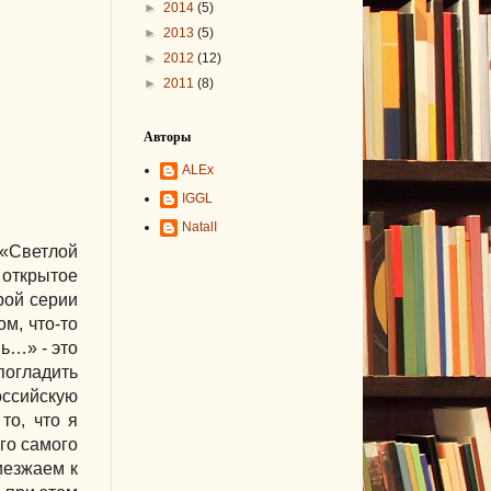
►
2014
(5)
►
2013
(5)
►
2012
(12)
►
2011
(8)
Авторы
ALEx
IGGL
NatalI
 «Светлой
 открытое
рой серии
ом, что-то
вь…» - это
погладить
российскую
то, что я
го самого
иезжаем к