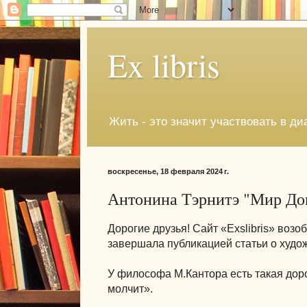
Ex libris
Жить - это значит участвовать в ди
воскресенье, 18 февраля 2024 г.
Антонина Тэрнитэ "Мир До
Дорогие друзья! Сайт «Exslibris» воз
завершала публикацией статьи о худо
У философа М.Кантора есть такая доро
молчит».