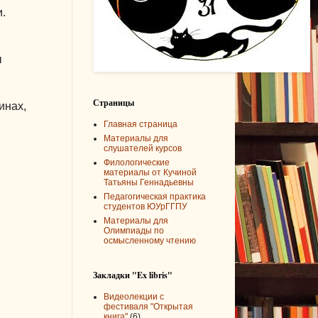
.
ы
Страницы
инах,
Главная страница
Материалы для
слушателей курсов
Филологические
материалы от Кучиной
Татьяны Геннадьевны
Педагогическая практика
студентов ЮУрГГПУ
Материалы для
Олимпиады по
осмысленному чтению
Закладки "Ex libris"
Видеолекции с
фестиваля "Открытая
книга"
(6)