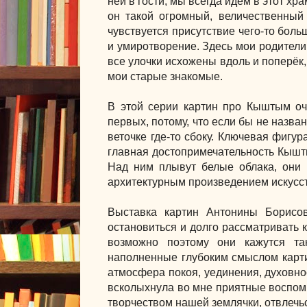
ней в гости, мы всегда идём в этот хр
он такой огромный, величественный
чувствуется присутствие чего-то больш
и умиротворение. Здесь мои родители
все улочки исхожены вдоль и поперёк, 
мои старые знакомые.
В этой серии картин про Кыштым оч
первых, потому, что если бы не назван
веточке где-то сбоку. Ключевая фигу
главная
достопримечательность
Кышты
Над ним плывут белые облака, они 
архитектурным произведением искусст
Выставка картин Антонины Борис
остановиться и долго рассматривать к
возможно поэтому они кажутся та
наполненные глубоким смыслом карти
атмосфера покоя, уединения, духовно
всколыхнула во мне приятные воспоми
творчеством нашей землячки, отвлечьс