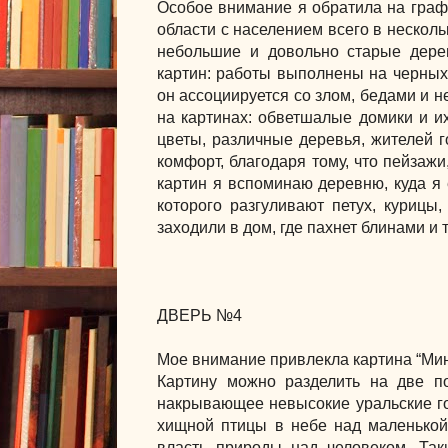
Особое внимание я обратила на граф
области с населением всего в несколь
небольшие и довольно старые дере
картин: работы выполнены на черных
он ассоциируется со злом, бедами и не
на картинах: обветшалые домики и и
цветы, различные деревья, жителей г
комфорт, благодаря тому, что пейзаж
картин я вспоминаю деревню, куда я 
которого разгуливают петух, курицы
заходили в дом, где пахнет блинами и
ДВЕРЬ №4
Мое внимание привлекла картина “Мин
Картину можно разделить на две п
накрывающее невысокие уральские го
хищной птицы в небе над маленькой
власть природы над человеком. Так