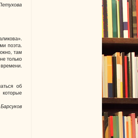
Петухова
аликова».
ми поэта.
окно, там
 не только
 времени.
аться об
 которые
 Барсуков