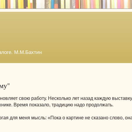
алоге. М.М.Бахтин
му"
обновляет свою работу. Несколько лет назад каждую выставк
жнике. Время показало, традицию надо продолжать.
гая для меня мысль: «Пока о картине не сказано слово, он