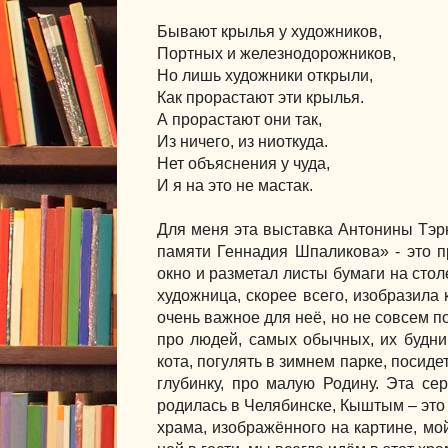
Бывают крылья у художников,
Портных и железнодорожников,
Но лишь художники открыли,
Как прорастают эти крылья.
А прорастают они так,
Из ничего, из ниоткуда.
Нет объяснения у чуда,
И я на это не мастак.
Для меня эта выставка Антонины Тэрн
памяти Геннадия Шпаликова» - это пр
окно и разметал листы бумаги на сто
художница, скорее всего, изобразила к
очень важное для неё, но не совсем по
про людей, самых обычных, их будни,
кота, погулять в зимнем парке, посиде
глубинку, про малую Родину. Эта се
родилась в Челябинске, Кыштым – это 
храма, изображённого на картине, мо