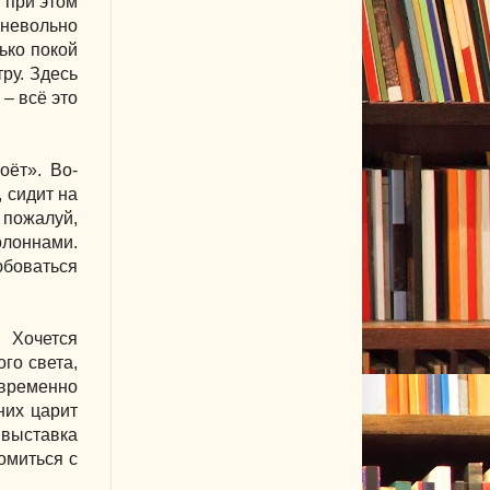
, при этом
 невольно
лько покой
ру. Здесь
 – всё это
оёт». Во-
, сидит на
 пожалуй,
олоннами.
юбоваться
 Хочется
го света,
временно
них царит
 выставка
омиться с