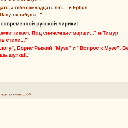
ть, а тебе семнадцать лет..." и
Ербол
Пасутся табуны..."
 современной русской лирики:
омко тикает. Под спичечные марши..." и Тимур
 стихи..."
логу", Борис Рыжий
"Музе" и "Вопрос к Музе", В
ишь шутка!.."
ткрытая книга
,
ШЮФ