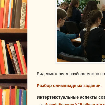
Видеоматериал разбора можно посмо
Разбор олимпиадных заданий
.
Интертекстуальные аспекты со
Иосиф Бродский
"Я обнял эти п