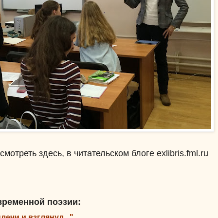
треть здесь, в читательском блоге exlibris.fml.ru
временной поэзии:
лечи и взглянул..."