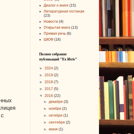
Диалог о книге
(15)
Литературная гостиная
(23)
Новости
(4)
Открытая книга
(13)
Прямая речь
(6)
ШЮФ
(18)
Полное собрание
публикаций "Ex libris"
►
2024
(2)
►
2019
(2)
►
2018
(7)
►
2017
(5)
▼
2016
(22)
анных
►
декабря
(3)
тлицея
►
ноября
(2)
 с
►
октября
(1)
►
сентября
(2)
►
июня
(1)