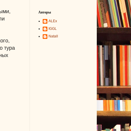
ыми,
Авторы
ли
ALEx
IGGL
NatalI
ого,
о тура
ных