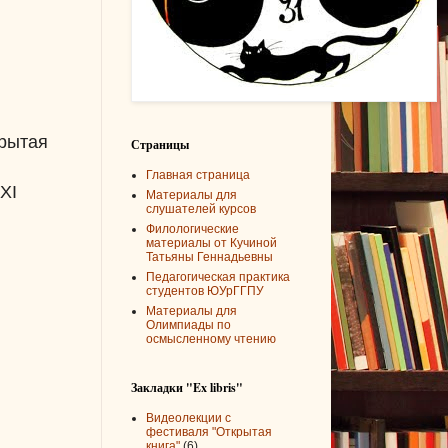
крытая
Страницы
Главная страница
XI
Материалы для
слушателей курсов
Филологические
материалы от Кучиной
Татьяны Геннадьевны
Педагогическая практика
студентов ЮУрГГПУ
Материалы для
Олимпиады по
осмысленному чтению
Закладки "Ex libris"
Видеолекции с
фестиваля "Открытая
книга"
(6)