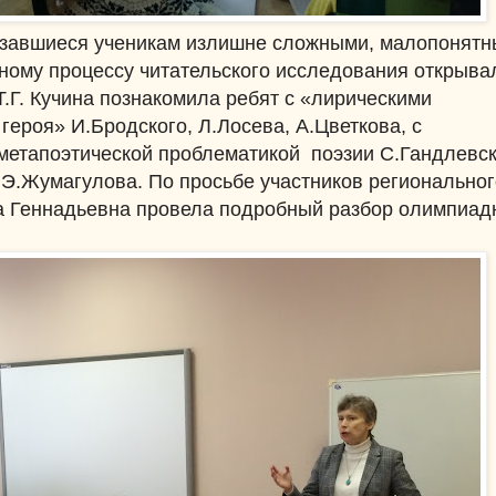
азавшиеся ученикам излишне сложными, малопонятн
ному процессу читательского исследования открыва
.Г. Кучина познакомила ребят с «лирическими
героя» И.Бродского, Л.Лосева, А.Цветкова, с
метапоэтической проблематикой поэзии С.Гандлевск
 Э.Жумагулова. По просьбе участников региональног
а Геннадьевна провела подробный разбор олимпиад