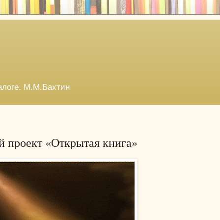
алоге. М.М.Бахтин
й проект «Открытая книга»