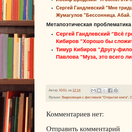
Сергей Гандлевский
"Мне тридца
Жумагулов
"Бессонница. Абай. 
Метапоэтическая проблематика
Сергей Гандлевский "Всё гр
Кибиров "Хорошо бы сложить
Тимур
Кибиров "Другу-фило
Павлова "Муз
а, это всего л
Автор:
IGGL
на
12:14
Ярлыки:
Видеолекции с фестиваля "Открытая книга"
,
О
Комментариев нет:
Отправить комментарий